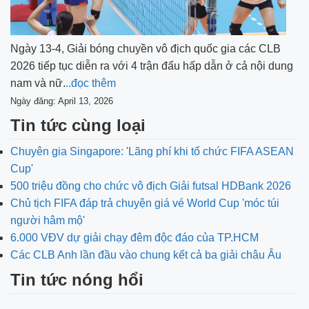
Ngày 13-4, Giải bóng chuyền vô địch quốc gia các CLB
2026 tiếp tục diễn ra với 4 trận đấu hấp dẫn ở cả nội dung
nam và nữ.
..đọc thêm
Ngày đăng: April 13, 2026
Tin tức cùng loại
Chuyên gia Singapore: 'Lãng phí khi tổ chức FIFA ASEAN
Cup'
500 triệu đồng cho chức vô địch Giải futsal HDBank 2026
Chủ tịch FIFA đáp trả chuyện giá vé World Cup 'móc túi
người hâm mộ'
6.000 VĐV dự giải chạy đêm độc đáo của TP.HCM
Các CLB Anh lần đầu vào chung kết cả ba giải châu Âu
Tin tức nóng hổi