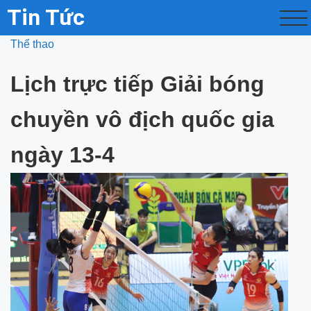
Tin Tức
Thể thao
Lịch trực tiếp Giải bóng
chuyền vô địch quốc gia
ngày 13-4