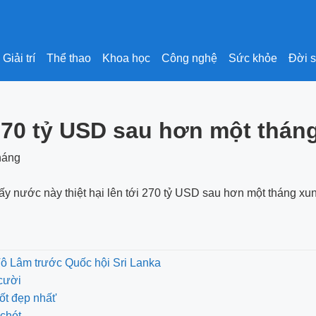
Giải trí
Thể thao
Khoa học
Công nghệ
Sức khỏe
Đời 
i 270 tỷ USD sau hơn một thán
thấy nước này thiệt hại lên tới 270 tỷ USD sau hơn một tháng xun
Tô Lâm trước Quốc hội Sri Lanka
cười
ốt đẹp nhất'
chót