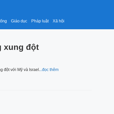
sống
Giáo dục
Pháp luật
Xã hội
g xung đột
g đột với Mỹ và Israel.
..đọc thêm