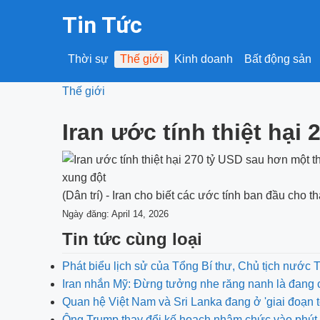
Tin Tức
Thời sự
Thế giới
Kinh doanh
Bất động sản
Thế giới
Iran ước tính thiệt hạ
(Dân trí) - Iran cho biết các ước tính ban đầu cho 
Ngày đăng: April 14, 2026
Tin tức cùng loại
Phát biểu lịch sử của Tổng Bí thư, Chủ tịch nước 
Iran nhắn Mỹ: Đừng tưởng nhe răng nanh là đang 
Quan hệ Việt Nam và Sri Lanka đang ở 'giai đoạn t
Ông Trump thay đổi kế hoạch nhậm chức vào phút 