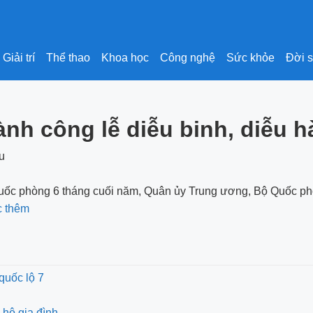
Giải trí
Thể thao
Khoa học
Công nghệ
Sức khỏe
Đời 
ành công lễ diễu binh, diễu 
quốc phòng 6 tháng cuối năm, Quân ủy Trung ương, Bộ Quốc phò
c thêm
 quốc lộ 7
 hộ gia đình