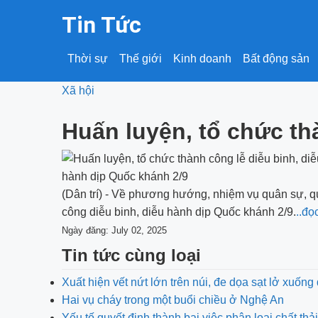
Tin Tức
Thời sự
Thế giới
Kinh doanh
Bất động sản
Xã hội
Huấn luyện, tổ chức th
(Dân trí) - Về phương hướng, nhiệm vụ quân sự, 
công diễu binh, diễu hành dịp Quốc khánh 2/9.
..đọ
Ngày đăng: July 02, 2025
Tin tức cùng loại
Xuất hiện vết nứt lớn trên núi, đe dọa sạt lở xuống
Hai vụ cháy trong một buổi chiều ở Nghệ An
Yếu tố quyết định thành bại việc phân loại chất thải