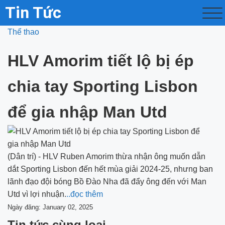
Tin Tức
Thể thao
HLV Amorim tiết lộ bị ép
chia tay Sporting Lisbon
để gia nhập Man Utd
(Dân trí) - HLV Ruben Amorim thừa nhận ông muốn dẫn
dắt Sporting Lisbon đến hết mùa giải 2024-25, nhưng ban
lãnh đạo đội bóng Bồ Đào Nha đã đẩy ông đến với Man
Utd vì lợi nhuận.
..đọc thêm
Ngày đăng: January 02, 2025
Tin tức cùng loại