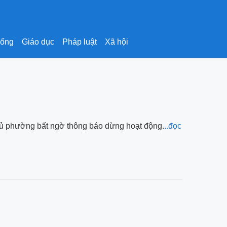
sống
Giáo dục
Pháp luật
Xã hội
chủ phường bất ngờ thông báo dừng hoạt động.
..đọc