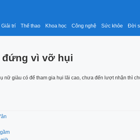
Giải trí
Thể thao
Khoa học
Công nghệ
Sức khỏe
Đời 
 đứng vì vỡ hụi
ụ nữ giàu có để tham gia hụi lãi cao, chưa đến lượt nhận thì 
Vân
i gầm
 giữ