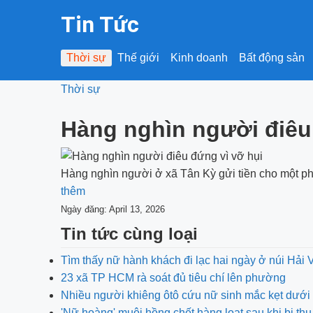
Tin Tức
Thời sự
Thế giới
Kinh doanh
Bất động sản
Thời sự
Hàng nghìn người điêu
Hàng nghìn người ở xã Tân Kỳ gửi tiền cho một ph
thêm
Ngày đăng: April 13, 2026
Tin tức cùng loại
Tìm thấy nữ hành khách đi lạc hai ngày ở núi Hải 
23 xã TP HCM rà soát đủ tiêu chí lên phường
Nhiều người khiêng ôtô cứu nữ sinh mắc kẹt dướ
'Nữ hoàng' muội hồng chết hàng loạt sau khi bị thu