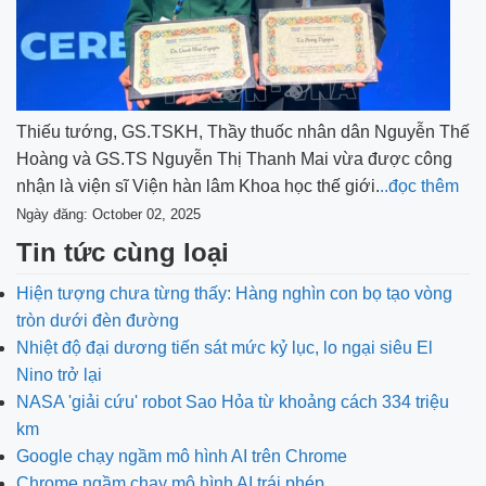
Thiếu tướng, GS.TSKH, Thầy thuốc nhân dân Nguyễn Thế
Hoàng và GS.TS Nguyễn Thị Thanh Mai vừa được công
nhận là viện sĩ Viện hàn lâm Khoa học thế giới.
..đọc thêm
Ngày đăng: October 02, 2025
Tin tức cùng loại
Hiện tượng chưa từng thấy: Hàng nghìn con bọ tạo vòng
tròn dưới đèn đường
Nhiệt độ đại dương tiến sát mức kỷ lục, lo ngại siêu El
Nino trở lại
NASA 'giải cứu' robot Sao Hỏa từ khoảng cách 334 triệu
km
Google chạy ngầm mô hình AI trên Chrome
Chrome ngầm chạy mô hình AI trái phép