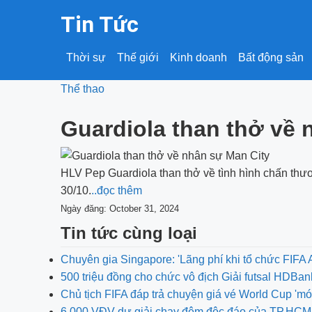
Tin Tức
Thời sự
Thế giới
Kinh doanh
Bất động sản
Thể thao
Guardiola than thở về 
HLV Pep Guardiola than thở về tình hình chấn thươ
30/10.
..đọc thêm
Ngày đăng: October 31, 2024
Tin tức cùng loại
Chuyên gia Singapore: 'Lãng phí khi tổ chức FIF
500 triệu đồng cho chức vô địch Giải futsal HDBa
Chủ tịch FIFA đáp trả chuyện giá vé World Cup 'm
6.000 VĐV dự giải chạy đêm độc đáo của TP.HCM