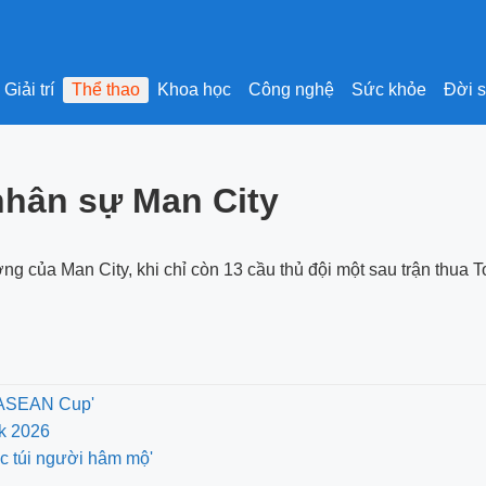
Giải trí
Thể thao
Khoa học
Công nghệ
Sức khỏe
Đời 
nhân sự Man City
ng của Man City, khi chỉ còn 13 cầu thủ đội một sau trận thua
A ASEAN Cup'
nk 2026
óc túi người hâm mộ'