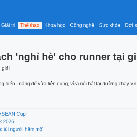
Giải trí
Thể thao
Khoa học
Công nghệ
Sức khỏe
Đời 
ch 'nghỉ hè' cho runner tại g
tông biển - nắng để vừa tiện dụng, vừa nổi bật tại đường chạy
A ASEAN Cup'
nk 2026
óc túi người hâm mộ'