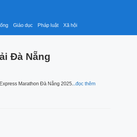
sống
Giáo dục
Pháp luật
Xã hội
iải Đà Nẵng
 VnExpress Marathon Đà Nẵng 2025.
..đọc thêm