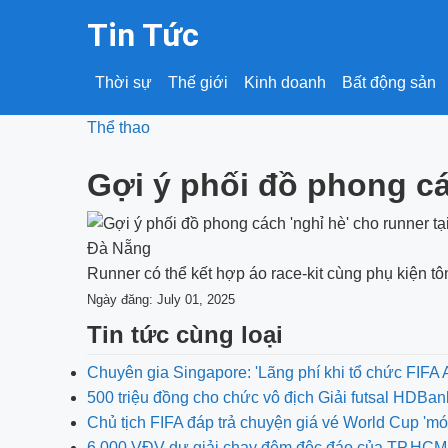
Tin Tức
Thời sự
Thế giới
Kinh doanh
Bất động sản
Thể thao
Gợi ý phối đồ phong cá
Runner có thể kết hợp áo race-kit cùng phụ kiện 
Ngày đăng: July 01, 2025
Tin tức cùng loại
Chuyên gia Singapore: 'Lãng phí khi tổ chức FIF
500 triệu đồng cho chức vô địch Giải futsal HDBa
Chủ tịch FIFA đáp trả chuyện giá vé World Cup 'm
6.000 VĐV dự giải chạy đêm độc đáo của TP.HCM