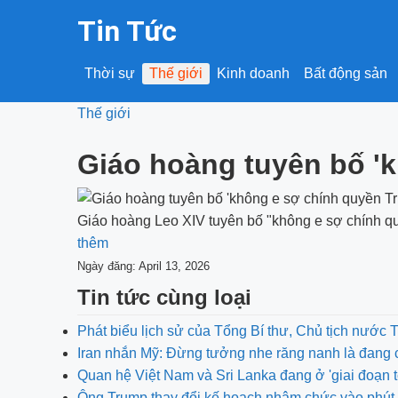
Tin Tức
Thời sự
Thế giới
Kinh doanh
Bất động sản
Thế giới
Giáo hoàng tuyên bố '
Giáo hoàng Leo XIV tuyên bố "không e sợ chính quyề
thêm
Ngày đăng: April 13, 2026
Tin tức cùng loại
Phát biểu lịch sử của Tổng Bí thư, Chủ tịch nước 
Iran nhắn Mỹ: Đừng tưởng nhe răng nanh là đang 
Quan hệ Việt Nam và Sri Lanka đang ở 'giai đoạn t
Ông Trump thay đổi kế hoạch nhậm chức vào phút 