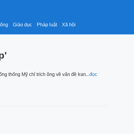
sống
Giáo dục
Pháp luật
Xã hội
p'
ng thống Mỹ chỉ trích ông về vấn đề Iran.
..đọc