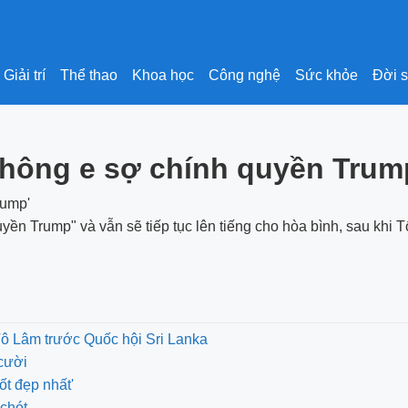
Giải trí
Thể thao
Khoa học
Công nghệ
Sức khỏe
Đời 
không e sợ chính quyền Trum
n Trump" và vẫn sẽ tiếp tục lên tiếng cho hòa bình, sau khi Tổ
Tô Lâm trước Quốc hội Sri Lanka
cười
ốt đẹp nhất'
chót