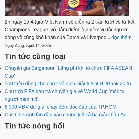
2h ngày 15-4 (giờ Việt Nam) sẽ diễn ra 2 trận lượt về tứ kết
Champions League, với tâm điểm là nhiệm vụ lội ngược
dòng vô cùng khó khăn của Barca và Liverpool.
..đọc thêm
Ngày đăng: April 14, 2026
Tin tức cùng loại
Chuyên gia Singapore: 'Lãng phí khi tổ chức FIFA ASEAN
Cup'
500 triệu đồng cho chức vô địch Giải futsal HDBank 2026
Chủ tịch FIFA đáp trả chuyện giá vé World Cup 'móc túi
người hâm mộ'
6.000 VĐV dự giải chạy đêm độc đáo của TP.HCM
Các CLB Anh lần đầu vào chung kết cả ba giải châu Âu
Tin tức nóng hổi