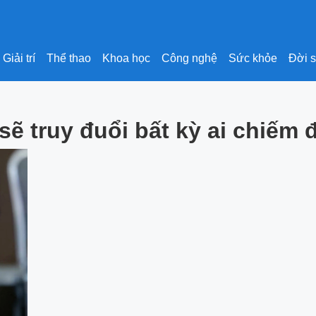
Giải trí
Thể thao
Khoa học
Công nghệ
Sức khỏe
Đời 
ẽ truy đuổi bất kỳ ai chiếm 