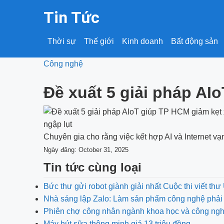
Tin Tức
Thời sự
Thế giới
Kinh doanh
Bất động sản
Công nghệ
Đề xuất 5 giải pháp AI
Chuyên gia cho rằng việc kết hợp AI và Internet vạ
Ngày đăng: October 31, 2025
Tin tức cùng loại
Bức thư gửi robot giành giải nhất Cuộc thi viết th
Nhà sáng lập Zalo: Làm sản phẩm công nghệ phải 
Phiên chợ công nhân ngành khoa học và công ng
Máy hút sữa thông minh giá 13 triệu đồng