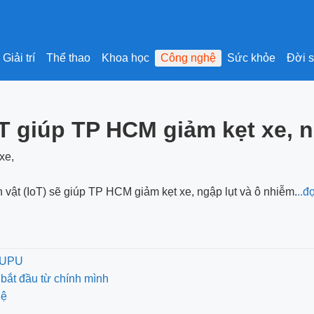
Giải trí
Thể thao
Khoa học
Công nghệ
Sức khỏe
Đời 
oT giúp TP HCM giảm kẹt xe, n
n vật (IoT) sẽ giúp TP HCM giảm kẹt xe, ngập lụt và ô nhiễm.
..đ
ư UPU
bắt đầu từ chính mình
hệ