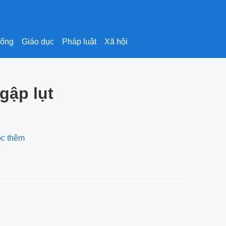
sống
Giáo dục
Pháp luật
Xã hội
gập lụt
ọc thêm