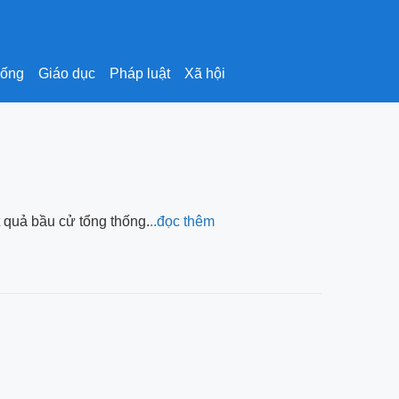
sống
Giáo dục
Pháp luật
Xã hội
 quả bầu cử tổng thống.
..đọc thêm