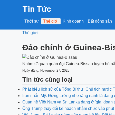
Tin Tức
Thời sự
Thế giới
Kinh doanh
Bất động sản
Thế giới
Đảo chính ở Guinea-Bi
Nhóm sĩ quan quân đội Guinea-Bissau tuyên bố nắm
Ngày đăng: November 27, 2025
Tin tức cùng loại
Phát biểu lịch sử của Tổng Bí thư, Chủ tịch nước 
Iran nhắn Mỹ: Đừng tưởng nhe răng nanh là đang 
Quan hệ Việt Nam và Sri Lanka đang ở 'giai đoạn t
Ông Trump thay đổi kế hoạch nhậm chức vào phút 
Việt Nam - Sri Lanka nâng cấp quan hệ lên Đối tác