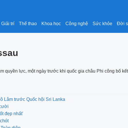
Giải trí
Thể thao
Khoa học
Công nghệ
Sức khỏe
Đời 
ssau
 quyền lực, một ngày trước khi quốc gia châu Phi công bố kết
Tô Lâm trước Quốc hội Sri Lanka
cười
ốt đẹp nhất'
chót
 Toàn diện