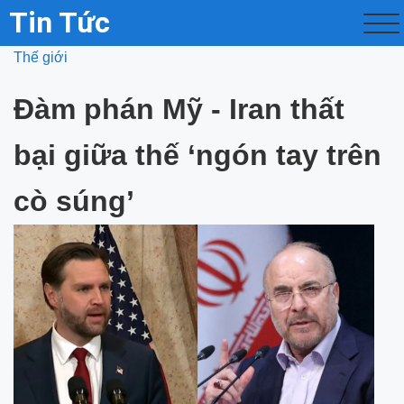
Tin Tức
Thế giới
Đàm phán Mỹ - Iran thất
bại giữa thế ‘ngón tay trên
cò súng’