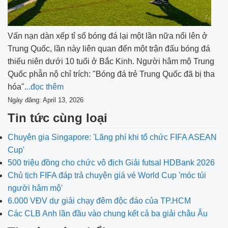
Vấn nạn dàn xếp tỉ số bóng đá lại một lần nữa nổi lên ở
Trung Quốc, lần này liên quan đến một trận đấu bóng đá
thiếu niên dưới 10 tuổi ở Bắc Kinh. Người hâm mộ Trung
Quốc phẫn nộ chỉ trích: "Bóng đá trẻ Trung Quốc đã bị tha
hóa".
..đọc thêm
Ngày đăng: April 13, 2026
Tin tức cùng loại
Chuyên gia Singapore: 'Lãng phí khi tổ chức FIFA ASEAN
Cup'
500 triệu đồng cho chức vô địch Giải futsal HDBank 2026
Chủ tịch FIFA đáp trả chuyện giá vé World Cup 'móc túi
người hâm mộ'
6.000 VĐV dự giải chạy đêm độc đáo của TP.HCM
Các CLB Anh lần đầu vào chung kết cả ba giải châu Âu