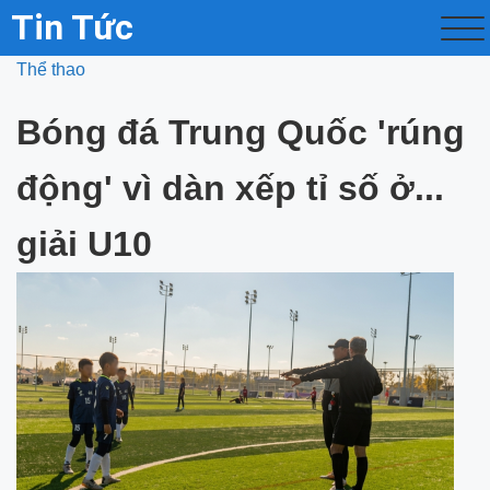
Tin Tức
Thể thao
Bóng đá Trung Quốc 'rúng
động' vì dàn xếp tỉ số ở...
giải U10