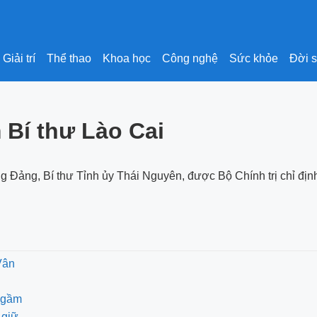
Giải trí
Thể thao
Khoa học
Công nghệ
Sức khỏe
Đời 
 Bí thư Lào Cai
g Đảng, Bí thư Tỉnh ủy Thái Nguyên, được Bộ Chính trị chỉ địn
Vân
i gầm
 giữ