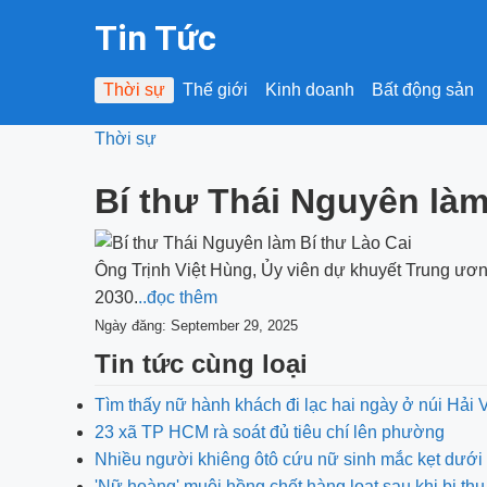
Tin Tức
Thời sự
Thế giới
Kinh doanh
Bất động sản
Thời sự
Bí thư Thái Nguyên làm
Ông Trịnh Việt Hùng, Ủy viên dự khuyết Trung ươn
2030.
..đọc thêm
Ngày đăng: September 29, 2025
Tin tức cùng loại
Tìm thấy nữ hành khách đi lạc hai ngày ở núi Hải 
23 xã TP HCM rà soát đủ tiêu chí lên phường
Nhiều người khiêng ôtô cứu nữ sinh mắc kẹt dướ
'Nữ hoàng' muội hồng chết hàng loạt sau khi bị thu