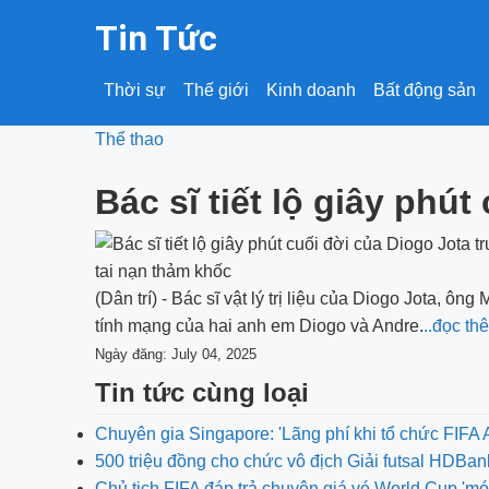
Tin Tức
Thời sự
Thế giới
Kinh doanh
Bất động sản
Thể thao
Bác sĩ tiết lộ giây phú
(Dân trí) - Bác sĩ vật lý trị liệu của Diogo Jota, ô
tính mạng của hai anh em Diogo và Andre.
..đọc th
Ngày đăng: July 04, 2025
Tin tức cùng loại
Chuyên gia Singapore: 'Lãng phí khi tổ chức FIF
500 triệu đồng cho chức vô địch Giải futsal HDBa
Chủ tịch FIFA đáp trả chuyện giá vé World Cup 'm