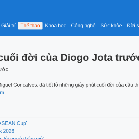
Giải trí
Thể thao
Khoa học
Công nghệ
Sức khỏe
Đời 
t cuối đời của Diogo Jota trư
ng Miguel Goncalves, đã tiết lộ những giây phút cuối đời của cầu 
êm
A ASEAN Cup'
nk 2026
óc túi người hâm mộ'