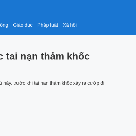
sống
Giáo dục
Pháp luật
Xã hội
ớc tai nạn thảm khốc
thủ này, trước khi tai nạn thảm khốc xảy ra cướp đi