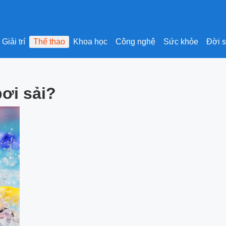
Giải trí
Thể thao
Khoa học
Công nghệ
Sức khỏe
Đời 
bơi sải?