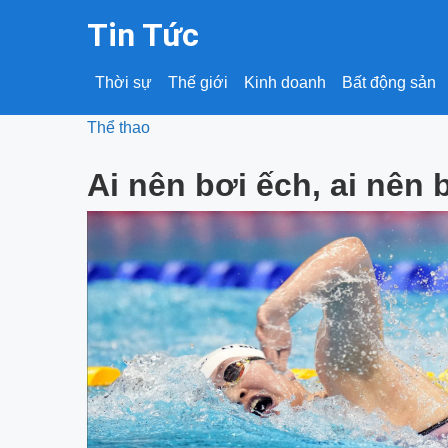
Tin Tức
Thời sự
Thế giới
Kinh doanh
Bất động sản
Thể thao
Ai nên bơi ếch, ai nên 