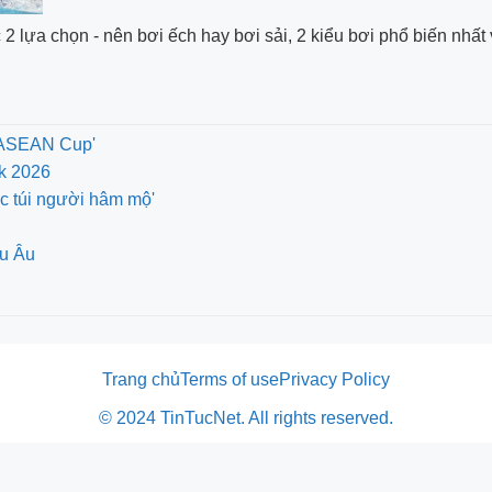
 lựa chọn - nên bơi ếch hay bơi sải, 2 kiểu bơi phổ biến nhất 
A ASEAN Cup'
nk 2026
óc túi người hâm mộ'
âu Âu
Trang chủ
Terms of use
Privacy Policy
© 2024 TinTucNet. All rights reserved.