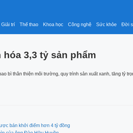
Giải trí
Thể thao
Khoa học
Công nghệ
Sức khỏe
Đời 
 hóa 3,3 tỷ sản phẩm
 bì thân thiện môi trường, quy trình sản xuất xanh, tăng tỷ tr
ược bán khởi điểm hơn 4 tỷ đồng
nhìn của ông Đào Hữu Huyền