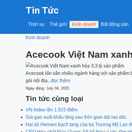
Tin Tức
Thời sự
Thế giới
Kinh doanh
Bất động sản
Kinh doanh
Acecook Việt Nam xanh
Acecook lấn sân nhiều ngành hàng với sản phẩm bao
gói nội địa.
..đọc thêm
Ngày đăng: July 04, 2025
Tin tức cùng loại
VN-Index lên 1.915 điểm
Giá gạo xuất khẩu tăng sau thời gian dài lao dốc
Hai túi Hermes bạch tạng của bà Trương Mỹ Lan đ
CEO Hóa chất Đức Giang: Sẽ kế thừa ý chí, tầm 