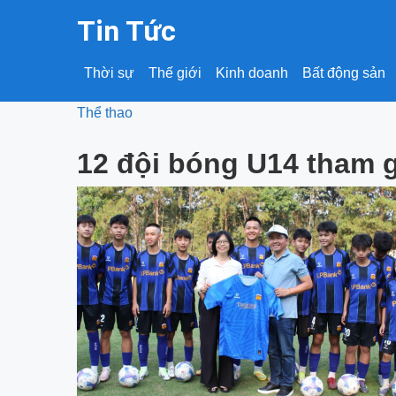
Tin Tức
Thời sự
Thế giới
Kinh doanh
Bất động sản
Thể thao
12 đội bóng U14 tham gi