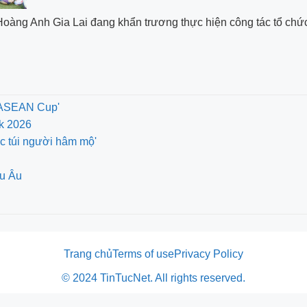
oàng Anh Gia Lai đang khẩn trương thực hiện công tác tổ chức 
A ASEAN Cup'
nk 2026
óc túi người hâm mộ'
âu Âu
Trang chủ
Terms of use
Privacy Policy
© 2024 TinTucNet. All rights reserved.