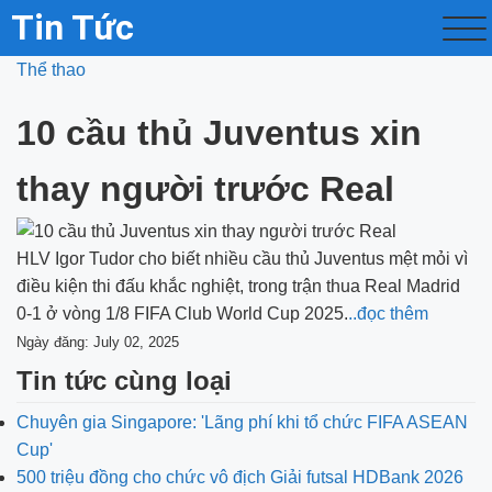
Tin Tức
Thể thao
10 cầu thủ Juventus xin
thay người trước Real
HLV Igor Tudor cho biết nhiều cầu thủ Juventus mệt mỏi vì
điều kiện thi đấu khắc nghiệt, trong trận thua Real Madrid
0-1 ở vòng 1/8 FIFA Club World Cup 2025.
..đọc thêm
Ngày đăng: July 02, 2025
Tin tức cùng loại
Chuyên gia Singapore: 'Lãng phí khi tổ chức FIFA ASEAN
Cup'
500 triệu đồng cho chức vô địch Giải futsal HDBank 2026