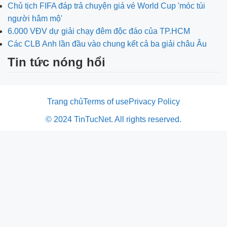
Chủ tịch FIFA đáp trả chuyện giá vé World Cup 'móc túi
người hâm mộ'
6.000 VĐV dự giải chạy đêm độc đáo của TP.HCM
Các CLB Anh lần đầu vào chung kết cả ba giải châu Âu
Tin tức nóng hổi
Trang chủ
Terms of use
Privacy Policy
© 2024 TinTucNet. All rights reserved.